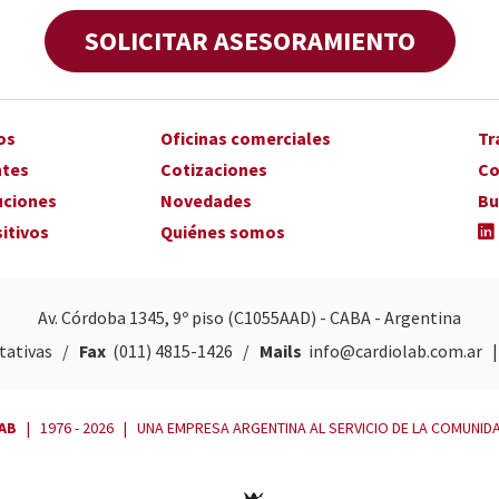
SOLICITAR ASESORAMIENTO
os
Oficinas comerciales
Tr
ntes
Cotizaciones
Co
uciones
Novedades
Bu
itivos
Quiénes somos
Av. Córdoba 1345, 9º piso (C1055AAD) - CABA - Argentina
otativas /
Fax
(011) 4815-1426
/
Mails
info@cardiolab.com.ar
AB
| 1976 - 2026 | UNA EMPRESA ARGENTINA AL SERVICIO DE LA COMUNID