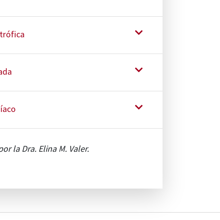
trófica
tada
díaco
or la Dra. Elina M. Valer.