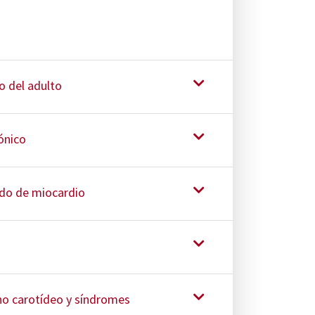
o del adulto
rónico
udo de miocardio
no carotídeo y síndromes