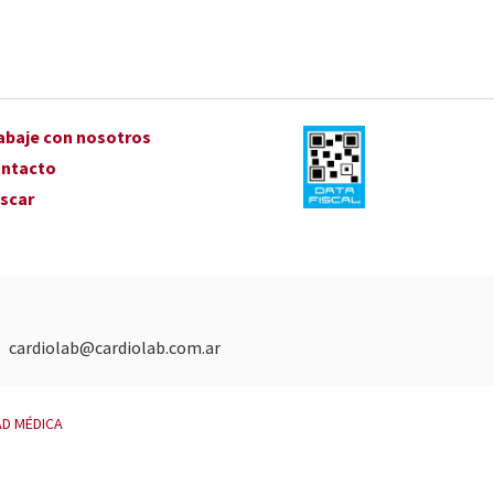
abaje con nosotros
ntacto
scar
|
cardiolab@cardiolab.com.ar
AD MÉDICA